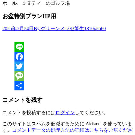
ホール、１８ティーのゴルフ場
お盆特別プランHP用
Attachment
2025年7月24日
By グリーンメッセ能生
1810x2560
resolution
Line
Facebook
Twitter
Message
共
コメントを残す
有
コメントを投稿するには
ログイン
してください。
このサイトはスパムを低減するために Akismet を使っていま
す。
コメントデータの処理方法の詳細はこちらをご覧くださ