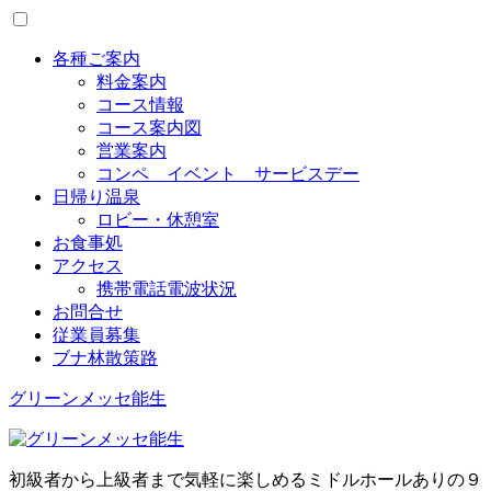
Toggle
menu
各種ご案内
料金案内
コース情報
コース案内図
営業案内
コンペ イベント サービスデー
日帰り温泉
ロビー・休憩室
お食事処
アクセス
携帯電話電波状況
お問合せ
従業員募集
ブナ林散策路
グリーンメッセ能生
初級者から上級者まで気軽に楽しめるミドルホールありの９