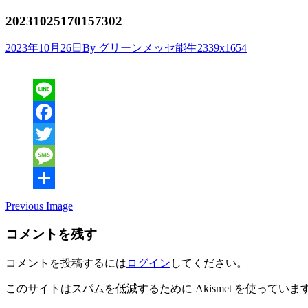
20231025170157302
Attachment
2023年10月26日
By グリーンメッセ能生
2339x1654
resolution
Line
Facebook
Twitter
Message
共
Previous Image
有
コメントを残す
コメントを投稿するには
ログイン
してください。
このサイトはスパムを低減するために Akismet を使っていま