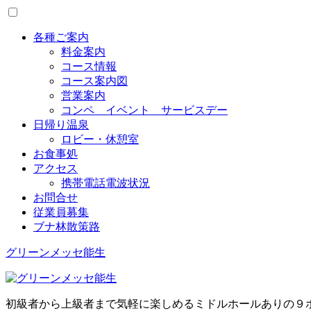
Toggle
menu
各種ご案内
料金案内
コース情報
コース案内図
営業案内
コンペ イベント サービスデー
日帰り温泉
ロビー・休憩室
お食事処
アクセス
携帯電話電波状況
お問合せ
従業員募集
ブナ林散策路
グリーンメッセ能生
初級者から上級者まで気軽に楽しめるミドルホールありの９