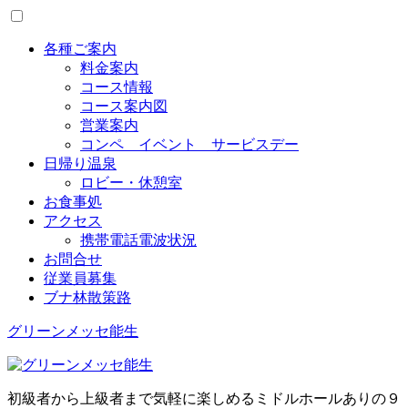
Toggle
menu
各種ご案内
料金案内
コース情報
コース案内図
営業案内
コンペ イベント サービスデー
日帰り温泉
ロビー・休憩室
お食事処
アクセス
携帯電話電波状況
お問合せ
従業員募集
ブナ林散策路
グリーンメッセ能生
初級者から上級者まで気軽に楽しめるミドルホールありの９