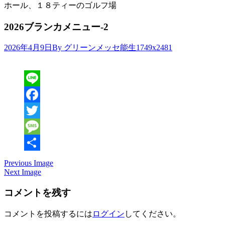
ホール、１８ティーのゴルフ場
2026ブランカメニュー-2
Attachment
2026年4月9日
By グリーンメッセ能生
1749x2481
resolution
Line
Facebook
Twitter
Message
共
Previous Image
Next Image
有
コメントを残す
コメントを投稿するには
ログイン
してください。