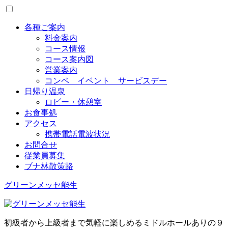
Toggle
menu
各種ご案内
料金案内
コース情報
コース案内図
営業案内
コンペ イベント サービスデー
日帰り温泉
ロビー・休憩室
お食事処
アクセス
携帯電話電波状況
お問合せ
従業員募集
ブナ林散策路
グリーンメッセ能生
初級者から上級者まで気軽に楽しめるミドルホールありの９