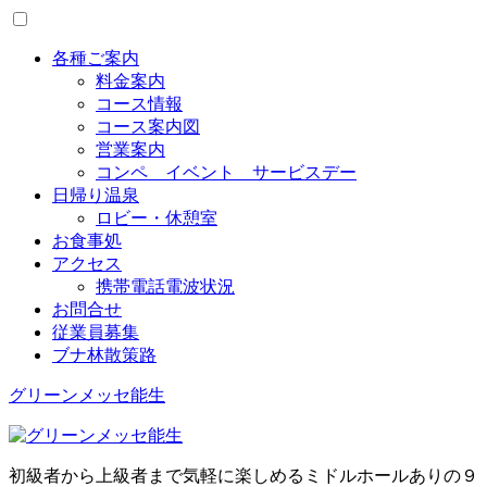
Toggle
menu
各種ご案内
料金案内
コース情報
コース案内図
営業案内
コンペ イベント サービスデー
日帰り温泉
ロビー・休憩室
お食事処
アクセス
携帯電話電波状況
お問合せ
従業員募集
ブナ林散策路
グリーンメッセ能生
初級者から上級者まで気軽に楽しめるミドルホールありの９