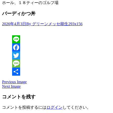
ホール、１８ティーのゴルフ場
バーディかつ丼
Attachment
2026年4月3日
By グリーンメッセ能生
293x156
resolution
Line
Facebook
Twitter
Message
共
Previous Image
Next Image
有
コメントを残す
コメントを投稿するには
ログイン
してください。