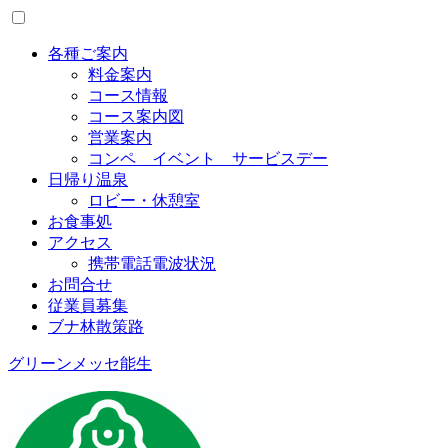
Toggle
menu
各種ご案内
料金案内
コース情報
コース案内図
営業案内
コンペ イベント サービスデー
日帰り温泉
ロビー・休憩室
お食事処
アクセス
携帯電話電波状況
お問合せ
従業員募集
ブナ林散策路
グリーンメッセ能生