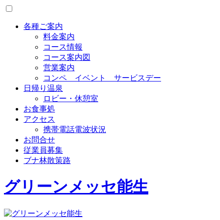
Toggle
menu
各種ご案内
料金案内
コース情報
コース案内図
営業案内
コンペ イベント サービスデー
日帰り温泉
ロビー・休憩室
お食事処
アクセス
携帯電話電波状況
お問合せ
従業員募集
ブナ林散策路
グリーンメッセ能生