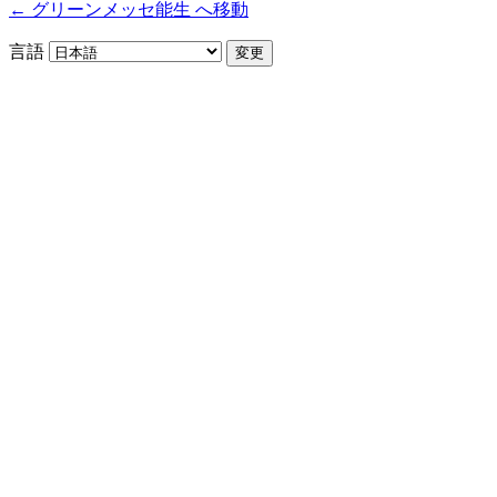
← グリーンメッセ能生 へ移動
言語