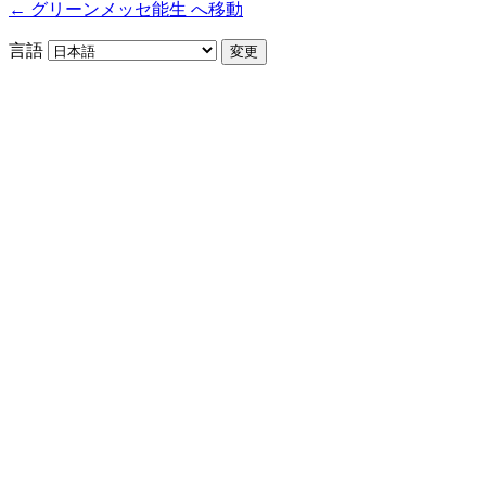
← グリーンメッセ能生 へ移動
言語