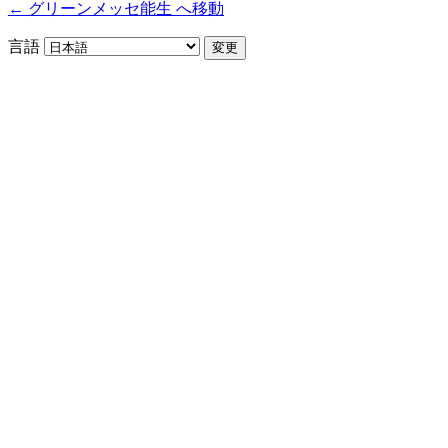
← グリーンメッセ能生 へ移動
言語