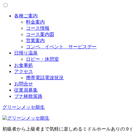
Toggle
menu
各種ご案内
料金案内
コース情報
コース案内図
営業案内
コンペ イベント サービスデー
日帰り温泉
ロビー・休憩室
お食事処
アクセス
携帯電話電波状況
お問合せ
従業員募集
ブナ林散策路
グリーンメッセ能生
初級者から上級者まで気軽に楽しめるミドルホールありの９