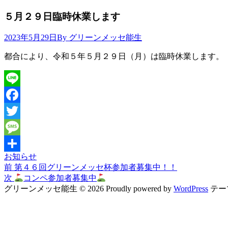
５月２９日臨時休業します
2023年5月29日
By グリーンメッセ能生
都合により、令和５年５月２９日（月）は臨時休業します。
Line
Facebook
Twitter
Message
お知らせ
共
前
前
第４６回グリーンメッセ杯参加者募集中！！
投
有
の
次
次
コンペ参加者募集中
稿
投
の
グリーンメッセ能生 © 2026
Proudly powered by
WordPress
テー
稿
投
先
ナ
稿
頭
ビ
へ