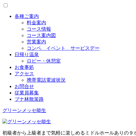
Toggle
menu
各種ご案内
料金案内
コース情報
コース案内図
営業案内
コンペ イベント サービスデー
日帰り温泉
ロビー・休憩室
お食事処
アクセス
携帯電話電波状況
お問合せ
従業員募集
ブナ林散策路
グリーンメッセ能生
初級者から上級者まで気軽に楽しめるミドルホールありの９